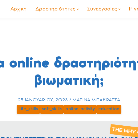
Αρχική
Δραστηριότητες
Συνεργασίες
If 
α online δραστηριότητ
βιωματική;
25 ΙΑΝΟΥΑΡΊΟΥ, 2023 / ΜΑΤΊΝΑ ΜΠΑΚΡΑΤΣΆ
Life_skills
soft_skills
online-activity
education