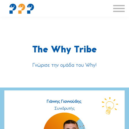
Δραστηριότητες
Συνεργασίες
If you speak English
Συνδρομή
The Why Tribe
About us
Γνώρισε την ομάδα του Why!
Γιάννης Γιαννούδης
Συνιδρυτής