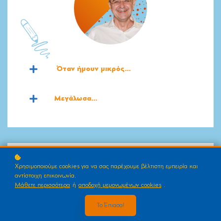
Όταν ήμουν μικρός...
Μεγάλωσα...
Αλ
έξανδρος
Θεοδωρίδης
Χρησιμοποιούμε cookies για να σας παρέχουμε βέλτιστη εμπειρία και
Συνιδρυτής
αντίστοιχη επικοινωνία.
Μάθετε περισσότερα
ή
αποδοχή μεμονωμένων cookies
.
Το Έπιασα!