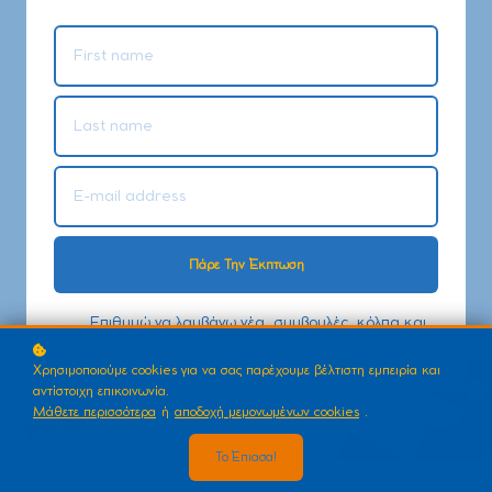
Πάρε Την Έκπτωση
Επιθυμώ να λαμβάνω νέα, συμβουλές, κόλπα και
άλλο διαφημιστικό υλικό
Χρησιμοποιούμε cookies για να σας παρέχουμε βέλτιστη εμπειρία και
αντίστοιχη επικοινωνία.
Μάθετε περισσότερα
ή
αποδοχή μεμονωμένων cookies
.
Το Έπιασα!