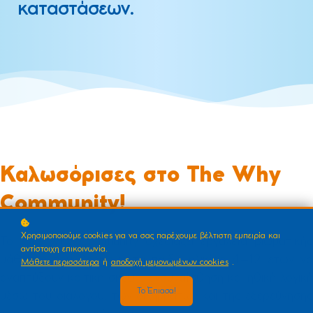
καταστάσεων.
Καλωσόρισες στο The Why
Community!
Χρησιμοποιούμε cookies για να σας παρέχουμε βέλτιστη εμπειρία και
Το The Why Community σχεδιάζει εργαλεία βιωματικής
αντίστοιχη επικοινωνία.
μάθησης που βοηθούν τα παιδιά ηλικίας 4–12 ετών να
Μάθετε περισσότερα
ή
αποδοχή μεμονωμένων cookies
.
αναπτύξουν κριτική σκέψη, ενσυναίσθηση και ηθική λογική
Το Έπιασα!
μέσω του διαλόγου, των διλημμάτων και της εξερεύνησης