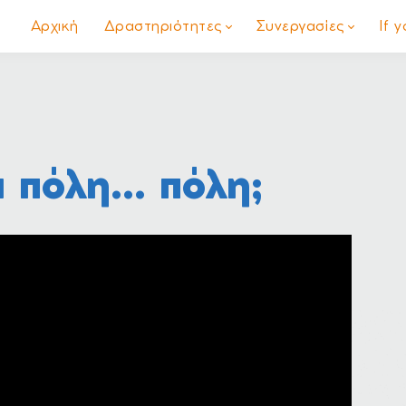
Αρχική
Δραστηριότητες
Συνεργασίες
If 
α πόλη... πόλη;