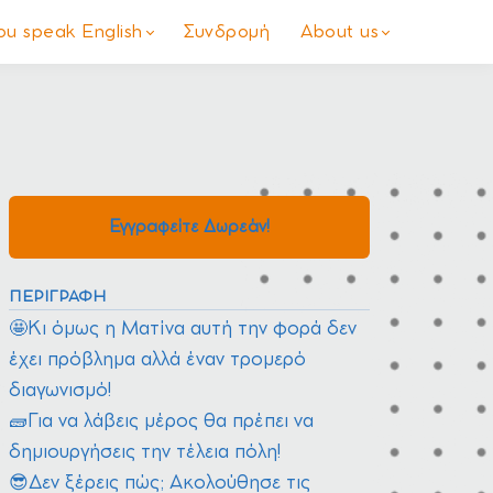
you speak English
Συνδρομή
About us
Εγγραφείτε Δωρεάν!
ΠΕΡΙΓΡΑΦΉ
🤩Κι όμως η Ματίνα αυτή την φορά δεν
έχει πρόβλημα αλλά έναν τρομερό
διαγωνισμό!
🧱Για να λάβεις μέρος θα πρέπει να
δημιουργήσεις την τέλεια πόλη!
😎Δεν ξέρεις πώς; Ακολούθησε τις