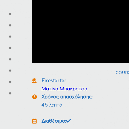
COUR
Firestarter
:
Ματίνα Μπακρατσά
Χρόνος απασχόλησης:
45 λεπτά
Διαθέσιμο
: