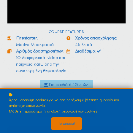
COURSE FEATURES
Firestarter
:
Χρόνος απασχόλησης:
Ματίνα Μπακρατσά
45 λεπτά
Αριθμός δραστηριοτήτων:
Διαθέσιμο:
10 διαφορετικά video και
παιχνίδια κάτω από την
συγκεκριμένη θεματολογία
Για παιδιά 6-10 ετών
Χρησιμοποιούμε cookies για να σας παρέχουμε βέλτιστη εμπειρία και
αντίστοιχη επικοινωνία.
Θέλω Να Ξεκινήσω!
Μάθετε περισσότερα
ή
αποδοχή μεμονωμένων cookies
.
Το Έπιασα!