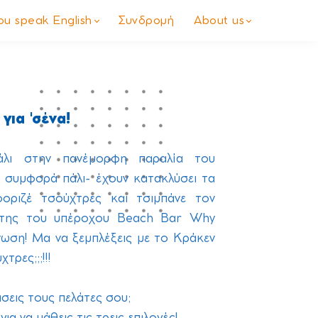
you speak English
Συνδρομή
About us
για 'σένα!
άλι στην πανέμορφη παραλία του
 συμφορά πάλι- έχουν κατακλύσει τα
οριζέ τσούχτρες και τσιμπάνε τον
ήτης του υπέροχου Beach Bar Why
ωση! Μα να ξεμπλέξεις με το Κράκεν
τρες;;;!!!
χάσεις τους πελάτες σου;
α να μάθεις τις τρεις επιλογές!