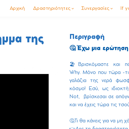
Αρχική
Δραστηριότητες
Συνεργασίες
If 
ημμα της
Περιγραφή
🤔 Έχω μια ερώτηση 
🏖️Βρισκόμαστε και π
Why. Μόνο που τώρα -τι
γαλάζια της νερά φωσφ
κόσμο! Εσύ, ως ιδιοκτ
Not, βρίσκεσαι σε απόγν
και να έχεις τώρα τις τσούχ
🤔Τι θα κάνεις για να μη 
👉Δες τη δραστηριότητα γι